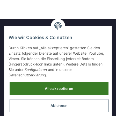
Wie wir Cookies & Co nutzen
Newsletter Abonnieren
Durch Klicken auf „Alle akzeptieren“ gestatten Sie den
Bitte senden Sie mir entsprechend Ihrer
Einsatz folgender Dienste auf unserer Website: YouTube,
Datenschutzerklärung
regelmäßig und jederzeit widerruflich
Vimeo. Sie können die Einstellung jederzeit ändern
Informationen zu Ihrem Produktsortiment per E-Mail zu.
(Fingerabdruck-Icon links unten). Weitere Details finden
Sie unter
Konfigurieren
und in unserer
Abonnieren
Datenschutzerklärung
.
Alle akzeptieren
Informationen
Ablehnen
Gesetzliche Informationen