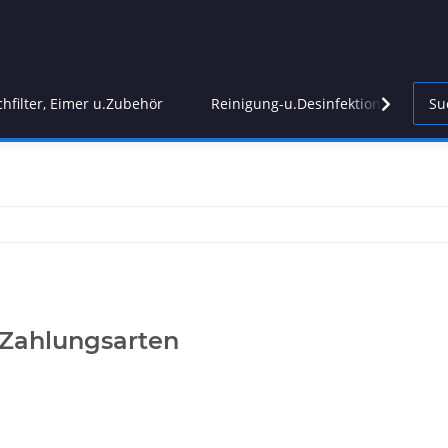
chfilter, Eimer u.Zubehör
Reinigung-u.Desinfektion
Re
 Zahlungsarten