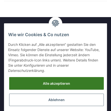
Wie wir Cookies & Co nutzen
Newsletter Abonnieren
Durch Klicken auf „Alle akzeptieren“ gestatten Sie den
Bitte senden Sie mir entsprechend Ihrer
Einsatz folgender Dienste auf unserer Website: YouTube,
Datenschutzerklärung
regelmäßig und jederzeit widerruflich
Vimeo. Sie können die Einstellung jederzeit ändern
Informationen zu Ihrem Produktsortiment per E-Mail zu.
(Fingerabdruck-Icon links unten). Weitere Details finden
Sie unter
Konfigurieren
und in unserer
Abonnieren
Datenschutzerklärung
.
Alle akzeptieren
Informationen
Ablehnen
Gesetzliche Informationen