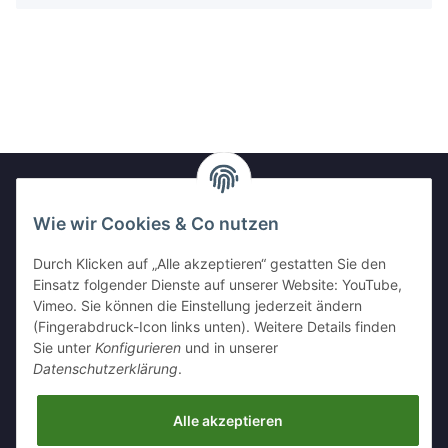
Wie wir Cookies & Co nutzen
Newsletter Abonnieren
Durch Klicken auf „Alle akzeptieren“ gestatten Sie den
Bitte senden Sie mir entsprechend Ihrer
Einsatz folgender Dienste auf unserer Website: YouTube,
Datenschutzerklärung
regelmäßig und jederzeit widerruflich
Vimeo. Sie können die Einstellung jederzeit ändern
Informationen zu Ihrem Produktsortiment per E-Mail zu.
(Fingerabdruck-Icon links unten). Weitere Details finden
Sie unter
Konfigurieren
und in unserer
Abonnieren
Datenschutzerklärung
.
Alle akzeptieren
Informationen