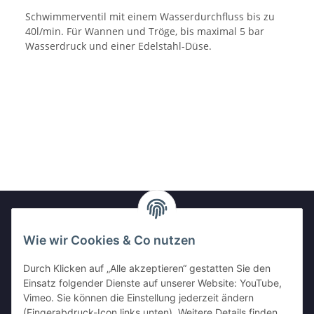
Schwimmerventil mit einem Wasserdurchfluss bis zu
40l/min. Für Wannen und Tröge, bis maximal 5 bar
Wasserdruck und einer Edelstahl-Düse.
Wie wir Cookies & Co nutzen
Newsletter Abonnieren
Durch Klicken auf „Alle akzeptieren“ gestatten Sie den
Bitte senden Sie mir entsprechend Ihrer
Einsatz folgender Dienste auf unserer Website: YouTube,
Datenschutzerklärung
regelmäßig und jederzeit widerruflich
Vimeo. Sie können die Einstellung jederzeit ändern
Informationen zu Ihrem Produktsortiment per E-Mail zu.
(Fingerabdruck-Icon links unten). Weitere Details finden