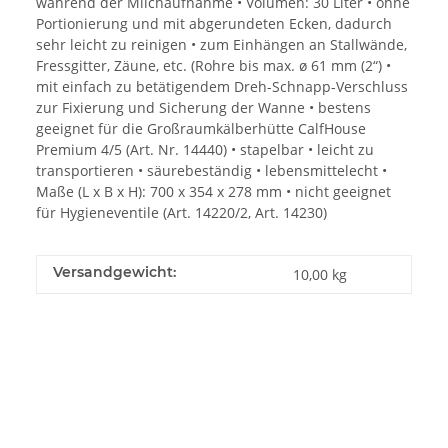
während der Milchaufnahme • Volumen: 30 Liter • ohne
Portionierung und mit abgerundeten Ecken, dadurch
sehr leicht zu reinigen • zum Einhängen an Stallwände,
Fressgitter, Zäune, etc. (Rohre bis max. ø 61 mm (2“) •
mit einfach zu betätigendem Dreh-Schnapp-Verschluss
zur Fixierung und Sicherung der Wanne • bestens
geeignet für die Großraumkälberhütte CalfHouse
Premium 4/5 (Art. Nr. 14440) • stapelbar • leicht zu
transportieren • säurebeständig • lebensmittelecht •
Maße (L x B x H): 700 x 354 x 278 mm • nicht geeignet
für Hygieneventile (Art. 14220/2, Art. 14230)
Versandgewicht:
10,00 kg