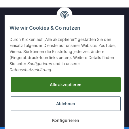
Wie wir Cookies & Co nutzen
Newsletter Abonnieren
Durch Klicken auf „Alle akzeptieren“ gestatten Sie den
Bitte senden Sie mir entsprechend Ihrer
Einsatz folgender Dienste auf unserer Website: YouTube,
Datenschutzerklärung
regelmäßig und jederzeit widerruflich
Vimeo. Sie können die Einstellung jederzeit ändern
Informationen zu Ihrem Produktsortiment per E-Mail zu.
(Fingerabdruck-Icon links unten). Weitere Details finden
Sie unter
Konfigurieren
und in unserer
Abonnieren
Datenschutzerklärung
.
Alle akzeptieren
Informationen
Ablehnen
Gesetzliche Informationen
* Alle Preise inkl. gesetzlicher USt., zzgl.
Versand
Konfigurieren