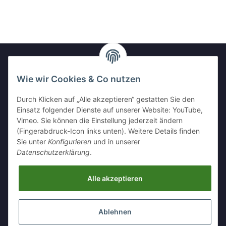
Wie wir Cookies & Co nutzen
Newsletter Abonnieren
Durch Klicken auf „Alle akzeptieren“ gestatten Sie den
Bitte senden Sie mir entsprechend Ihrer
Einsatz folgender Dienste auf unserer Website: YouTube,
Datenschutzerklärung
regelmäßig und jederzeit widerruflich
Vimeo. Sie können die Einstellung jederzeit ändern
Informationen zu Ihrem Produktsortiment per E-Mail zu.
(Fingerabdruck-Icon links unten). Weitere Details finden
Sie unter
Konfigurieren
und in unserer
Abonnieren
Datenschutzerklärung
.
Alle akzeptieren
Informationen
Ablehnen
Gesetzliche Informationen