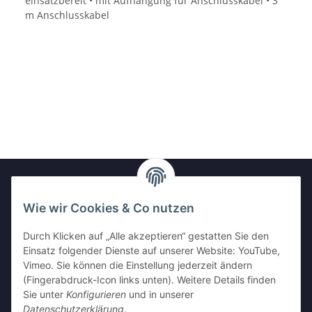
einsatzbereit • mit Aufhängung für Anschlusskabel • 3
m Anschlusskabel
Wie wir Cookies & Co nutzen
Newsletter Abonnieren
Durch Klicken auf „Alle akzeptieren“ gestatten Sie den
Bitte senden Sie mir entsprechend Ihrer
Einsatz folgender Dienste auf unserer Website: YouTube,
Datenschutzerklärung
regelmäßig und jederzeit widerruflich
Vimeo. Sie können die Einstellung jederzeit ändern
Informationen zu Ihrem Produktsortiment per E-Mail zu.
(Fingerabdruck-Icon links unten). Weitere Details finden
Sie unter
Konfigurieren
und in unserer
Abonnieren
Datenschutzerklärung
.