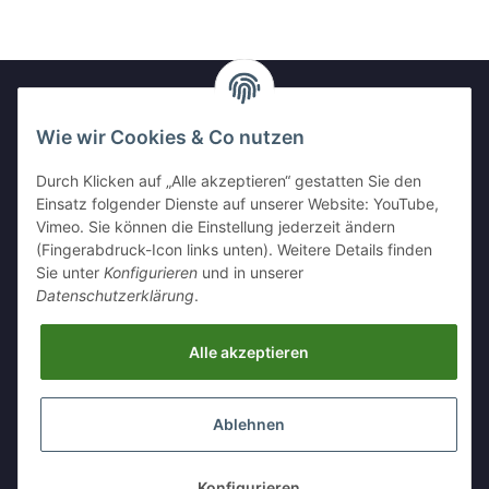
Wie wir Cookies & Co nutzen
Newsletter Abonnieren
Durch Klicken auf „Alle akzeptieren“ gestatten Sie den
Bitte senden Sie mir entsprechend Ihrer
Einsatz folgender Dienste auf unserer Website: YouTube,
Datenschutzerklärung
regelmäßig und jederzeit widerruflich
Vimeo. Sie können die Einstellung jederzeit ändern
Informationen zu Ihrem Produktsortiment per E-Mail zu.
(Fingerabdruck-Icon links unten). Weitere Details finden
Sie unter
Konfigurieren
und in unserer
Abonnieren
Datenschutzerklärung
.
Alle akzeptieren
Informationen
Ablehnen
Gesetzliche Informationen
* Alle Preise inkl. gesetzlicher USt., zzgl.
Versand
Konfigurieren