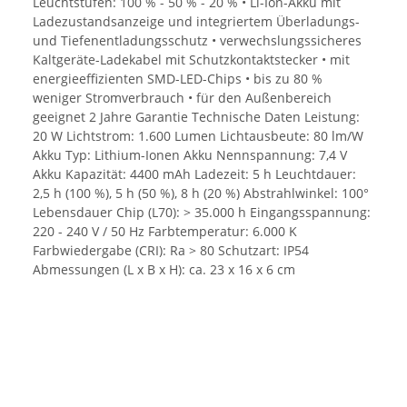
Leuchtstufen: 100 % - 50 % - 20 % • Li-Ion-Akku mit
Ladezustandsanzeige und integriertem Überladungs-
und Tiefenentladungsschutz • verwechslungssicheres
Kaltgeräte-Ladekabel mit Schutzkontaktstecker • mit
energieeffizienten SMD-LED-Chips • bis zu 80 %
weniger Stromverbrauch • für den Außenbereich
geeignet 2 Jahre Garantie Technische Daten Leistung:
20 W Lichtstrom: 1.600 Lumen Lichtausbeute: 80 lm/W
Akku Typ: Lithium-Ionen Akku Nennspannung: 7,4 V
Akku Kapazität: 4400 mAh Ladezeit: 5 h Leuchtdauer:
2,5 h (100 %), 5 h (50 %), 8 h (20 %) Abstrahlwinkel: 100°
Lebensdauer Chip (L70): > 35.000 h Eingangsspannung:
220 - 240 V / 50 Hz Farbtemperatur: 6.000 K
Farbwiedergabe (CRI): Ra > 80 Schutzart: IP54
Abmessungen (L x B x H): ca. 23 x 16 x 6 cm